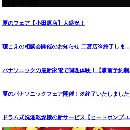
関連NEWS
夏のフェア【小田原店】大盛況！
聴こえの相談会開催のお知らせ 二宮店※終了しま...
パナソニックの最新家電で調理体験！【事前予約制..
夏のパナソニックフェア開催！※終了いたしました
ドラム式洗濯乾燥機の新サービス【ヒートポンプユ..