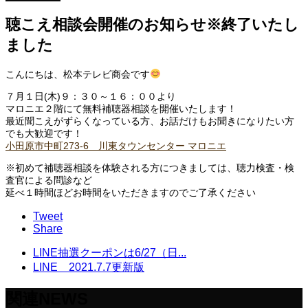
聴こえ相談会開催のお知らせ※終了いたし
ました
こんにちは、松本テレビ商会です
７月１日(木)９：３０～１６：００より
マロニエ２階にて無料補聴器相談を開催いたします！
最近聞こえがずらくなっている方、お話だけもお聞きになりたい方
でも大歓迎です！
小田原市中町273-6 川東タウンセンター マロニエ
※初めて補聴器相談を体験される方につきましては、聴力検査・検
査官による問診など
延べ１時間ほどお時間をいただきますのでご了承ください
Tweet
Share
LINE抽選クーポンは6/27（日...
LINE 2021.7.7更新版
関連NEWS