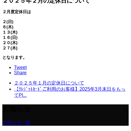
２０２５年２月の定休日について
２月度定休日は
２(日)
６(木)
１３(木)
１６(日)
２０(木)
２７(木)
となります。
Tweet
Share
２０２５年１月の定休日について
【ｸﾚｼﾞｯﾄｶｰﾄﾞご利用のお客様】2025年3月末日をもっ
てPI...
お知らせ
お知らせ一覧