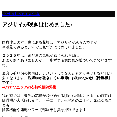
小田原店のつぶやき
アジサイが咲きはじめました♪
国府津店のすぐ裏にある花壇は、アジサイがあるのですが
今朝見てみると、すでに色づきはじめていました。
２０２５年は、まだ夏の気配が感じられる日は
あまり多くありませんが、一歩ずつ確実に夏が近づいてきています
ね。
夏真っ盛り前の梅雨は、ジメジメしてなんともスッキリしない日が
多くなります。
洗濯物が乾きにくい季節にお勧めなのは【除湿機】
です！
➡
パナソニックの衣類乾燥除湿機
我が家では、春先の花粉が飛び始める頃から梅雨に入るこの時期は
除湿機が大活躍します。下手に干すと生乾きのニオイが気になるこ
とも
除菌機能や速乾パワーで部屋干し臭を抑制できます！