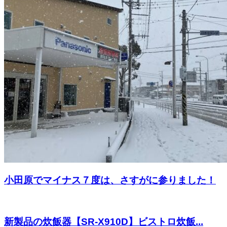
小田原でマイナス７度は、さすがに参りました！
新製品の炊飯器【SR-X910D】ビストロ炊飯...